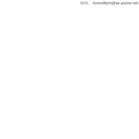
MAIL：
honestfarm@ae.auone-net.