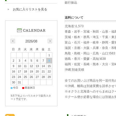
銀行振込
お気に入りリストを見る
送料について
北海道:\1,573
青森・岩手・宮城・秋田・山形・福島:\
茨城・栃木・群馬・埼玉・千葉・東京
2026/08
富山・石川・福井・岐阜・静岡・愛知・
滋賀・京都・大阪・兵庫・奈良・和歌山
日
月
火
水
木
金
土
鳥取・島根・岡山・広島・山口:\583
1
徳島・香川・愛媛・高知:\638
2
3
4
5
6
7
8
福岡・佐賀・長崎・熊本・大分・宮崎・
9
10
11
12
13
14
15
沖縄:別途見積
16
17
18
19
20
21
22
23
24
25
26
27
28
29
全てのお買い上げ商品を同一送付先の
30
31
※沖縄、離島は別途実費を請求させ
■
■
今日
発送休日
※オクラと北海道へのそらまめはク
5月下旬よりハウスオクラ販売スタ
※クール便が必要な場合には別途お
ート予定です。