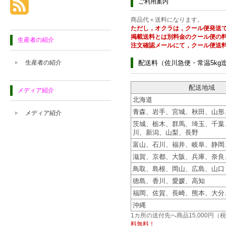
ご利用案内
商品代＋送料になります。
ただし，オクラは，クール便発送
掲載送料とは別料金のクール便の
生産者の紹介
注文確認メールにて，クール便送
生産者の紹介
配送料（佐川急便・常温5kg
配送地域
メディア紹介
北海道
青森、岩手、宮城、秋田、山形
メディア紹介
茨城、栃木、群馬、埼玉、千葉
川、新潟、山梨、長野
富山、石川、福井、岐阜、静岡
滋賀、京都、大阪、兵庫、奈良
鳥取、島根、岡山、広島、山口
徳島、香川、愛媛、高知
福岡、佐賀、長崎、熊本、大分
沖縄
1カ所の送付先へ商品15,000円
料無料！